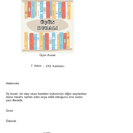
Üçün Kuralı
7 Adım
153 Katılımcı
7
Adım
153
Katılımcı
Hakkında
Üç kuralı, bir olay veya karakter üçlüsünün diğer sayılardan
daha mizahi, tatmin edici veya etkili olduğunu öne süren
yazı ilkesidir.
Ücret
Ödendi