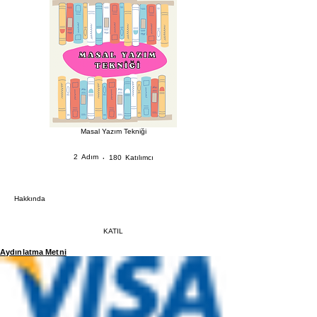
Masal Yazım Tekniği
2 Adım
180 Katılımcı
2
Adım
180
Katılımcı
Hakkında
KATIL
Aydınlatma Metni