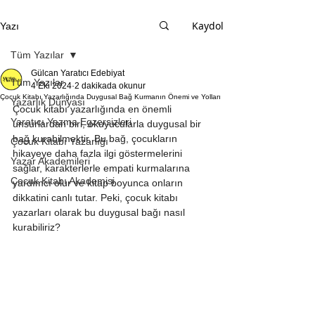
Kaydol
Yazı
Tüm Yazılar
Gülcan Yaratıcı Edebiyat
Tüm Yazılar
4 Eki 2024
2 dakikada okunur
Çocuk Kitabı Yazarlığında Duygusal Bağ Kurmanın Önemi ve Yolları
Yazarlık Dünyası
Çocuk kitabı yazarlığında en önemli 
Yaratıcı Yazma Egzersizleri
unsurlardan biri, okuyucularla duygusal bir 
bağ kurabilmektir. Bu bağ, çocukların 
Çocuk Kitabı Yazarlığı
hikayeye daha fazla ilgi göstermelerini 
Yazar Akademileri
sağlar, karakterlerle empati kurmalarına 
Çocuk Kitabı Akademisi
yardımcı olur ve kitap boyunca onların 
dikkatini canlı tutar. Peki, çocuk kitabı 
yazarları olarak bu duygusal bağı nasıl 
kurabiliriz?