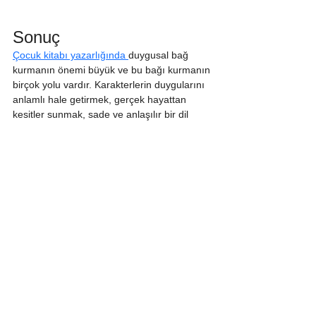
Sonuç
Çocuk kitabı yazarlığında 
duygusal bağ 
kurmanın önemi büyük ve bu bağı kurmanın 
birçok yolu vardır. Karakterlerin duygularını 
anlamlı hale getirmek, gerçek hayattan 
kesitler sunmak, sade ve anlaşılır bir dil 
kullanmak, pozitif mesajlar vermek, 
görsellerle duygusal bağı güçlendirmek ve 
okuyucunun katılımını teşvik etmek, 
çocukların hikayeye duygusal olarak 
bağlanmalarını sağlar. Bu yolları kullanarak, 
çocuklar için unutulmaz ve etkileyici 
hikayeler yaratabilirsiniz.