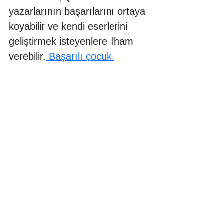
yazarlarının başarılarını ortaya 
koyabilir ve kendi eserlerini 
geliştirmek isteyenlere ilham 
verebilir.
 Başarılı çocuk 
kitapları,
eğlenceli ve öğretici 
bir deneyim sunarken, genç 
okuyucuların duygusal ve 
zihinsel gelişiminin bulunma 
potansiyeline sahiptir. Sizde 
başarılı ve harika kitapları 
yazabilir ve 
YARATICI 
ATÖLYEMİZDE
 bütün 
fırsatlardan yararlanabilirsiniz .
Etiketler:
anlatma göster tekniği
Yaratıcı Yazma Egzersizleri