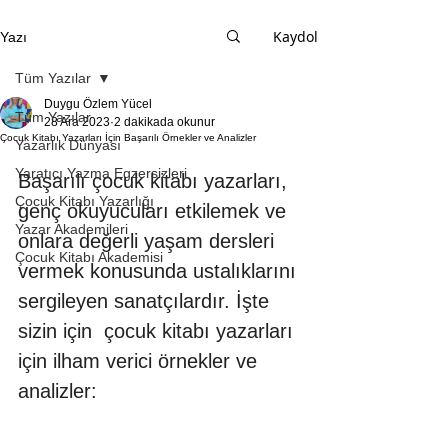
Kaydol
Yazı
Tüm Yazılar
Duygu Özlem Yücel
Tüm Yazılar
28 Ara 2023
2 dakikada okunur
Çocuk Kitabı Yazarları İçin Başarılı Örnekler ve Analizler
Yazarlık Dünyası
Yaratıcı Yazma Egzersizleri
Başarılı çocuk kitabı yazarları, 
Çocuk Kitabı Yazarlığı
genç okuyucuları etkilemek ve 
Yazar Akademileri
onlara değerli yaşam dersleri 
Çocuk Kitabı Akademisi
vermek konusunda ustalıklarını 
sergileyen sanatçılardır. İşte 
sizin için  çocuk kitabı yazarları 
için ilham verici örnekler ve 
analizler: