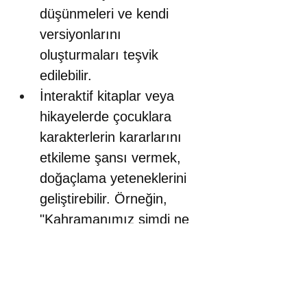
düşünmeleri ve kendi 
versiyonlarını 
oluşturmaları teşvik 
edilebilir. 
İnteraktif kitaplar veya 
hikayelerde çocuklara 
karakterlerin kararlarını 
etkileme şansı vermek, 
doğaçlama yeteneklerini 
geliştirebilir. Örneğin, 
"Kahramanımız şimdi ne 
yapmalı?" sorusuyla 
çocukların hikayeye 
katılımını artırabilir.
Çeşitli Konuları 