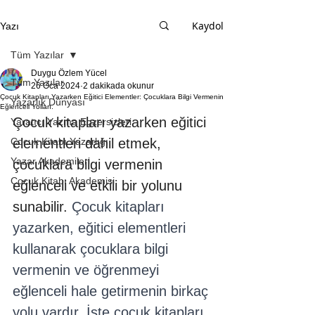
Kaydol
Yazı
Tüm Yazılar
Duygu Özlem Yücel
Tüm Yazılar
26 Oca 2024
2 dakikada okunur
Çocuk Kitapları Yazarken Eğitici Elementler: Çocuklara Bilgi Vermenin
Yazarlık Dünyası
Eğlenceli Yolları.
Çocuk kitapları yazarken eğitici 
Yaratıcı Yazma Egzersizleri
Çocuk Kitabı Yazarlığı
elementleri dahil etmek, 
Yazar Akademileri
çocuklara bilgi vermenin 
Çocuk Kitabı Akademisi
eğlenceli ve etkili bir yolunu 
sunabilir. 
Çocuk kitapları 
yazarken, eğitici elementleri 
kullanarak çocuklara bilgi 
vermenin ve öğrenmeyi 
eğlenceli hale getirmenin birkaç 
yolu vardır. İşte çocuk kitapları 