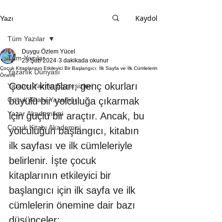
Kaydol
Yazı
Tüm Yazılar
Duygu Özlem Yücel
Tüm Yazılar
23 Şub 2024
3 dakikada okunur
Çocuk Kitaplarının Etkileyici Bir Başlangıcı: İlk Sayfa ve İlk Cümlelerin
Yazarlık Dünyası
Önemi
Çocuk kitapları, genç okurları 
Yaratıcı Yazma Egzersizleri
Çocuk Kitabı Yazarlığı
büyülü bir yolculuğa çıkarmak 
Yazar Akademileri
için güçlü bir araçtır. Ancak, bu 
Çocuk Kitabı Akademisi
yolculuğun başlangıcı, kitabın 
ilk sayfası ve ilk cümleleriyle 
belirlenir. İşte çocuk 
kitaplarının etkileyici bir 
başlangıcı için ilk sayfa ve ilk 
cümlelerin önemine dair bazı 
düşünceler: