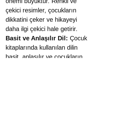
önemi büyüktür. Renkli ve 
çekici resimler, çocukların 
dikkatini çeker ve hikayeyi 
daha ilgi çekici hale getirir.
Basit ve Anlaşılır Dil:
 Çocuk 
kitaplarında kullanılan dilin 
basit, anlaşılır ve çocukların 
yaşlarına uygun olması 
önemlidir. Karmaşık 
cümlelerden kaçınılmalı ve 
kelime seçimi dikkatlice 
yapılmalıdır. 
Çocukların İlgi Alanlarına 
Odaklanma:
 Çocukların ilgi 
alanlarını göz önünde 