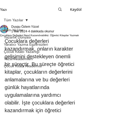
Kaydol
Yazı
Tüm Yazılar
Duygu Özlem Yücel
Tüm Yazılar
1 Mar 2024
4 dakikada okunur
Çocuklara Değerleri Nasıl Kazandırabiliriz: Öğretici Kitaplar Yazmak
Yazarlık Dünyası
Çocuklara değerleri 
Yaratıcı Yazma Egzersizleri
kazandırmak, onların karakter 
Çocuk Kitabı Yazarlığı
gelişimini destekleyen önemli 
Yazar Akademileri
bir süreçtir. Bu süreçte öğretici 
Çocuk Kitabı Akademisi
kitaplar, çocukların değerlerini 
anlamalarına ve bu değerleri 
günlük hayatlarında 
uygulamalarına yardımcı 
olabilir. İşte çocuklara değerleri 
kazandırmak için öğretici 