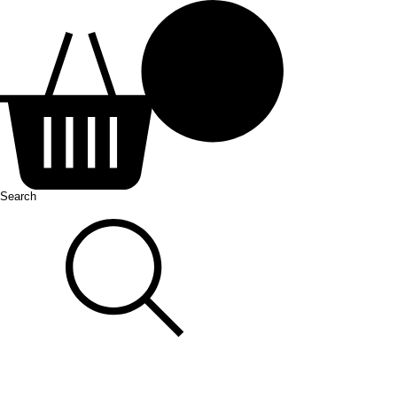
Search