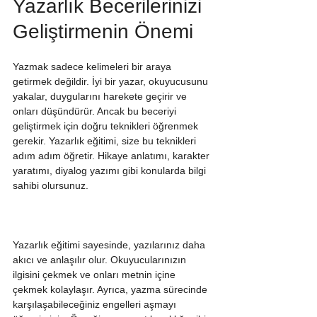
Yazarlık Becerilerinizi 
Geliştirmenin Önemi
Yazmak sadece kelimeleri bir araya 
getirmek değildir. İyi bir yazar, okuyucusunu 
yakalar, duygularını harekete geçirir ve 
onları düşündürür. Ancak bu beceriyi 
geliştirmek için doğru teknikleri öğrenmek 
gerekir. Yazarlık eğitimi, size bu teknikleri 
adım adım öğretir. Hikaye anlatımı, karakter 
yaratımı, diyalog yazımı gibi konularda bilgi 
sahibi olursunuz.
Yazarlık eğitimi sayesinde, yazılarınız daha 
akıcı ve anlaşılır olur. Okuyucularınızın 
ilgisini çekmek ve onları metnin içine 
çekmek kolaylaşır. Ayrıca, yazma sürecinde 
karşılaşabileceğiniz engelleri aşmayı 