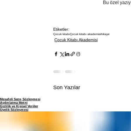
Bu özel yazıy
Etiketler:
Çocuk kitabı
Çocuk kitabı akademisi
hikaye
Çocuk Kitabı Akademisi
Son Yazılar
Mesafeli Satış Sözleşmesi
Aydınlatma Metni
Gizlilik ve Kişisel Veriiler
Üyelik Sözleşmesi