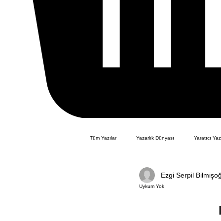
Tüm Yazılar
Yazarlık Dünyası
Yaratıcı Ya
Ezgi Serpil Bilmişo
Çocuk Kitabı Akademisi
Uykum Yok