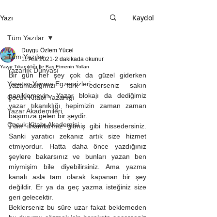
Kaydol
Yazı
Tüm Yazılar
Duygu Özlem Yücel
Tüm Yazılar
11 Ara 2021
2 dakikada okunur
Yazar Tıkanıklığı İle Baş Etmenin Yolları
Yazarlık Dünyası
Bir gün her şey çok da güzel giderken 
Yaratıcı Yazma Egzersizleri
yazamadığınızı fark ederseniz sakın 
paniklemeyin. Yazar blokajı da dediğimiz 
Çocuk Kitabı Yazarlığı
yazar tıkanıklığı hepimizin zaman zaman 
Yazar Akademileri
başımıza gelen bir şeydir. 
Çocuk Kitabı Akademisi
Tüm ilhamlarınız gitmiş gibi hissedersiniz. 
Sanki yaratıcı zekanız artık size hizmet 
etmiyordur. Hatta daha önce yazdığınız 
şeylere bakarsınız ve bunları yazan ben 
miymişim bile diyebilirsiniz. Ama yazma 
kanalı asla tam olarak kapanan bir şey 
değildir. Er ya da geç yazma isteğiniz size 
geri gelecektir. 
Beklerseniz bu süre uzar fakat beklemeden 