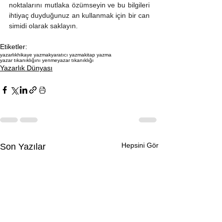
noktalarını mutlaka özümseyin ve bu bilgileri 
ihtiyaç duyduğunuz an kullanmak için bir can 
simidi olarak saklayın.
Etiketler:
yazarlık
hikaye yazmak
yaratıcı yazma
kitap yazma
yazar tıkanıklığını yenme
yazar tıkanıklığı
Yazarlık Dünyası
Hepsini Gör
Son Yazılar
1 Yorum