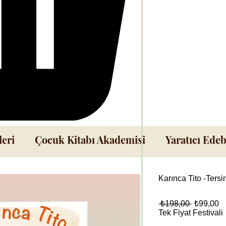
leri
Çocuk Kitabı Akademisi
Yaratıcı Edeb
Karınca Tito -Ters
Normal
İn
 ₺198,00 
₺99,00
Fiyat
Fi
Tek Fiyat Festivali