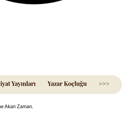
iyat Yayınları
Yazar Koçluğu
>>>
ine Akan Zaman.
dirimli
yat