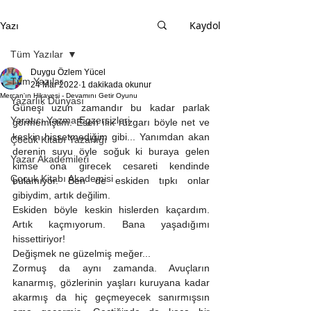
Kaydol
Yazı
Tüm Yazılar
Duygu Özlem Yücel
Tüm Yazılar
24 Mar 2022
1 dakikada okunur
Mercan'ın Hikayesi - Devamını Getir Oyunu
Yazarlık Dünyası
Güneşi uzun zamandır bu kadar parlak 
Yaratıcı Yazma Egzersizleri
görmemiştim. Esen ılık rüzgarı böyle net ve 
keskin hissetmediğim gibi... Yanımdan akan 
Çocuk Kitabı Yazarlığı
derenin suyu öyle soğuk ki buraya gelen 
Yazar Akademileri
kimse ona girecek cesareti kendinde 
Çocuk Kitabı Akademisi
bulamıyor. Ben de eskiden tıpkı onlar 
gibiydim, artık değilim.
Eskiden böyle keskin hislerden kaçardım. 
Artık kaçmıyorum. Bana yaşadığımı 
hissettiriyor!
Değişmek ne güzelmiş meğer...
Zormuş da aynı zamanda. Avuçların 
kanarmış, gözlerinin yaşları kuruyana kadar 
akarmış da hiç geçmeyecek sanırmışsın 