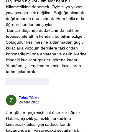
O yüzden hiç korkutmuyor beni bu 
bilinmezlikleri denemek. Öyle suya yavaş 
yavaşça girecek değilim.  Soğuğa alışmak 
değil amacım onu ısıtmak. Hem belki o da 
öğrenir benden bir şeyler. 
 Bunları düşünüp dudaklarimda hafif bir 
tebessümle attım kendimi bu bilinmezlige . 
Soluğudur kesilmesine aldanmadan güçlü 
kulaclarla yüzdüm derinlere taki ondan 
korkmadigimi ona anlatana ve derinliklerine 
içindeki kucuk sürprizleri görene kadar. 
Yaptığım işi kendimden emin  kulaklarda 
tadını çıkararak...
Beğen
Yanıtla
Zehra Türker
24 Mar 2022
Zor günler geçirmişti üst üste zor günler. 
Hatalık, işsizlik yalnızlık, terkedilme 
kimsesizlik ailesi gibi sadece kendi 
kabuğunda mı yaşayacaktı sevgilisi  gibi 