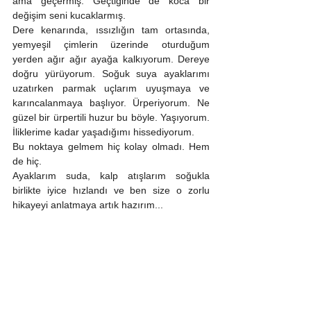
ama geçermiş. Geçtiğinde de koca bir 
değişim seni kucaklarmış.
Dere kenarında, ıssızlığın tam ortasında, 
yemyeşil çimlerin üzerinde oturduğum 
yerden ağır ağır ayağa kalkıyorum. Dereye 
doğru yürüyorum. Soğuk suya ayaklarımı 
uzatırken parmak uçlarım uyuşmaya ve 
karıncalanmaya başlıyor. Ürperiyorum. Ne 
güzel bir ürpertili huzur bu böyle. Yaşıyorum. 
İliklerime kadar yaşadığımı hissediyorum. 
Bu noktaya gelmem hiç kolay olmadı. Hem 
de hiç.
Ayaklarım suda, kalp atışlarım soğukla 
birlikte iyice hızlandı ve ben size o zorlu 
hikayeyi anlatmaya artık hazırım...